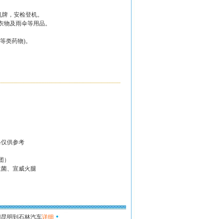
机牌，安检登机。
衣物及雨伞等用品。
等类药物)。
。
。
。
格仅供参考
团）
生菌、宣威火腿
|昆明到石林汽车
详细