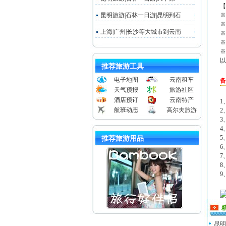
【
昆明旅游|石林一日游|昆明到石
※
※
上海|广州|长沙等大城市到云南
※
※
※
以
推荐旅游工具
电子地图
云南租车
备
天气预报
旅游社区
酒店预订
云南特产
1
航班动态
高尔夫旅游
2
3
4
5
推荐旅游用品
6
7
8
9
昆明