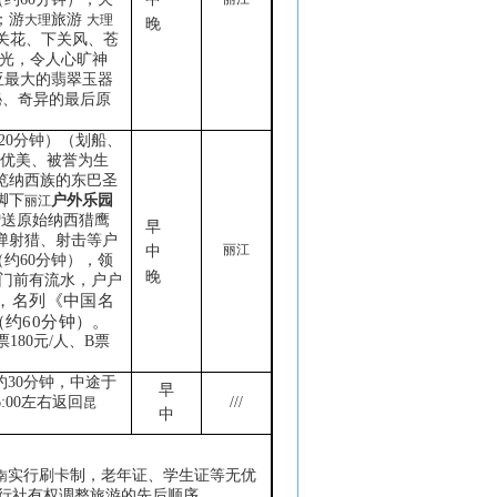
；游
旅游
大理
大理
晚
关花、下关风、苍
光，令人心旷神
亚最大的翡翠玉器
秘、奇异的最后原
20
分钟）（划船、
优美、被誉为生
览纳西族的东巴圣
脚下
户外乐园
丽江
赠送原始纳西猎鹰
早
弹射猎、射击等户
丽江
中
（约
60
分钟），领
晚
家门前有流水，户户
，名列《中国名
（约
60
分钟）。
票
180
元
/
人、
B
票
约
30
分钟，
中途于
早
:00
左右返回
///
昆
中
：
实行刷卡制，老年证、学生证等无优
南
行社有权调整旅游的先后顺序。