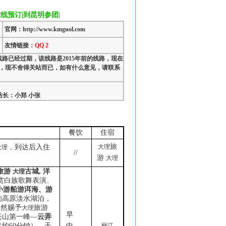
线预订|到昆明参团|
官网：http://www.kmguol.com
友情链接：
QQ 2
线路已经过期，该线路是2015年前的线路，现在
，现不舍得关站而已，如有什么意见，请联系
长：小郑 小张
餐饮
住宿
旅
，到达后入住
大理
大理
//
游
大理
旅游
古城
,
洋
大理
赏白族歌舞表演、
小游船游洱海、游
的高原淡水湖泊，
自然赐予
旅游
大理
早
苍山第一峰—
云弄
中
（约
60
分钟），天
丽江