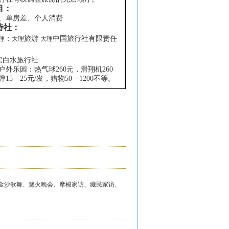
目：
、单房差、个人消费
待社：
：
旅游
中国旅行社有限责任
理
大理
大理
黑白水旅行社
户外乐园：热气球
260
元，滑翔机
260
弹
15
—
25
元
/
发，猎物
50
—
1200
不等。
金沙歌舞、篝火晚会、摩梭家访、藏民家访、