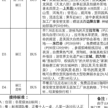
龙洞是《天龙八部》故事起源及拍摄外景地
丽江
著名四景之—
上关花
(
旅游
四景：上
大理
大理
山雪、洱海月
)
；登苍山，观洱海，赏田园风
怡，流连忘返；
乘车赴
，途中参观东南
丽江
加工厂泰安密支那；赠送滇西
边陲古寨
:
神
始部落
(
约
50
分钟
)
。
早
7:30
左右出发，游候鸟的天堂
拉市海
（约
1
骑马自理
150
元
/
人
)
，拉市海水草肥美、湖色
命的摇篮，是美国大自然保护协会基地；游
地——
东巴谷
（约
50
分钟），免费赠送雪山
（约
90
至
120
分钟），参观驼峰航线旧址，
表演，自费乘热气球、滑翔机、体验真枪实
D3
丽江
BUS
外项目；游世界文化遗产
古城、四方街
丽江
略“形如官印、权镇四方”的大研古镇之“家
游以其天生丽质
垂杨赛江南”的古城神韵；
泉》、《中国风景名胜》等书的
黑龙潭
晚可自费欣赏民族特色大型歌舞丽水金沙
(A
160
元
/
人、
C
票
140
元
/
人
)
。
早餐后
7
点左右
出发，免费
品尝
咖啡
丽江
丽江
丽江
D4
BUS
泰安密支那翡翠玉器加工厂休息购物，下午
6
昆明
，结束愉快行程！
明
：
接待标准
备注
A
：住宿：非星级
标间；
酒店
由于
云
B
：餐：标准团队餐、正餐十人一桌、八菜一汤
10
元
/
人正
惠门票。旅