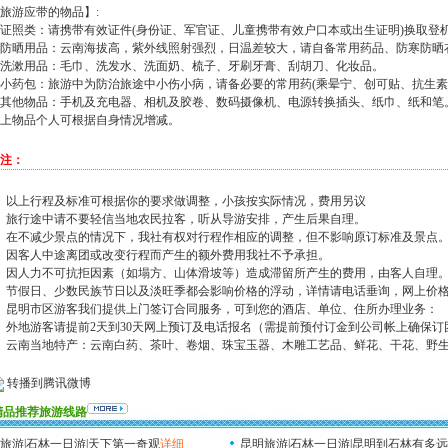
旅游应带的物品】:
证照类：请携带有效证件(身份证、军官证、儿童携带有效户口本或出生证明)换取登
防晒用品：云南海拔高，紫外线照射强烈，日温差较大，请自备常用药品、防寒防晒
洗漱用品：毛巾、洗发水、洗面奶、梳子、牙刷牙膏、刮胡刀、化妆品。
小药包：旅游中为防治旅途中小伤小病，请备必要的常用药(乘晕宁、创可贴、抗生素
其他物品：手机及充电器、相机及胶卷、数码摄像机、电源转换插头、纸巾、纸和笔
上物品个人可根据自身情况增减。
注：
、以上行程及标准可根据你的要求做调整，小孩按实际情况，费用另议
、旅行途中请不要轻信当地农民拉客，听从导游安排，产生后果自理。
、在不减少景点的情况下，我社有权对行程作相应的调整，但不影响原订标准及景点
、因客人中途离团或改变行程而产生的额外费用我社不予承担。
、因人力不可抗拒因素（如塌方、山体滑坡等）造成滞留所产生的费用，由客人自理
、节假日、少数民族节日以及淡旺季都会影响价格的浮动，详情请电话垂询，网上价
、昆明市区游客我们提供上门签订合同服务，可到您的酒店、单位、住所办理业务：
、外地游客请提前2天到30天网上预订及电话报名（需提前预付订金到公司帐上确保订
、云南当地特产：云南白药、茶叶、卷烟、珠宝玉器、木雕工艺品、鲜花、干花、野
转播到腾讯微博
精品推荐旅游线路
旅游|石林一日游|天下第一奇观
详细
昆明旅游|石林一日游|昆明到石林有多远