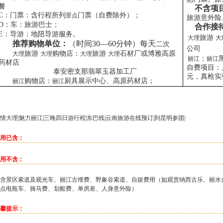
餐
不含项
C
：门票：含行程所列
门票（自费除外）；
景点
旅游意外险
D
：车：旅游巴士；
合作接
E
：导游：地陪导游服务。
旅游
大理
大
推荐购物单位：
（时间
30
—
60
分钟）每天
二次
公司
旅游
购物店：
旅游
石材厂或博雅高原
大理
大理
大理
大理
：
丽江
丽江
药材店
自费项目：
泰安密支那翡翠玉器加工厂
元，真枪实
购物店：
厨具展示中心、高原药材店；
丽江
丽江
情
大理
|魅力丽江|三晚四日游行程|东巴线|云南旅游在线预订|到昆明参团|
用已含：
用不含：
含景区索道及观光车、丽江古维费、野象谷索道、自娱费用（如观赏纳西古乐、丽水
点电瓶车、骑马费、划船费、单房差、人身意外险）
馨提示：