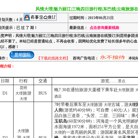
风情大理|魅力丽江|三晚四日游行程|东巴线|云南旅游在
过期时间：2015年06月21日
计划天数：4 天
相关提示：已 过 了 期！
最新信息：
点击咨询最新线路
免责声明：风情大理|魅力丽江|三晚四日游行程|东巴线|云南旅游在线预订|到昆明参团|
已经不要了。本站已经是普通站点，不再会收客，因网站优化发费了站长很多年的心血
Q2，感谢！
操作：
【下载此线路文档】
咨询广告电话：
本站站
程介绍：
日期
行程
交通
游览……
景点
昆明
晚
7:30
在通怡旅游大厦楼下乘车赴
旅游
大理
D1
旅游
BUS
大理
酒店
大理
7
时早餐后乘车至
旅游
古城，游
大理
大理
大理
人街
(
游览约
40
分钟
)
；可自费（
40
元
/
人）观
品白族三道茶，“头苦、二甜、三回味”；乘
玉矶岛
(60
至
90
分钟
)
：洱海是一个风光明媚
水面海拔
1972
米
，面积
251
平方公里，是大
旅
大理
的一道亮丽的风景；
游国家著名风景区
大理
游
D2
大理
BUS
峰
，乘索道
(
索道已含
)
至天龙洞，游
天龙洞