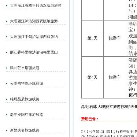
14
大理丽江香格里拉西双版纳旅游
时
蝴
大理丽江泸沽湖西双版纳旅游
酒
宝
观
大理丽江中甸泸沽湖西双版纳
第
3
天
旅游车
到
街
丽江香格里拉泸沽湖梅里雪山
结
酒
50
腾冲芒市瑞丽旅游
具
第
4
天
旅游车
游
康
云南省特殊环线旅游
钟
束
纯玩品质旅游线路
昆明|石林|
大理
|丽江旅游行程|5天
老年夕阳红旅游线路
费用已含：
新婚夫妻旅游线路
①【已含景点门票】: 行程中所列