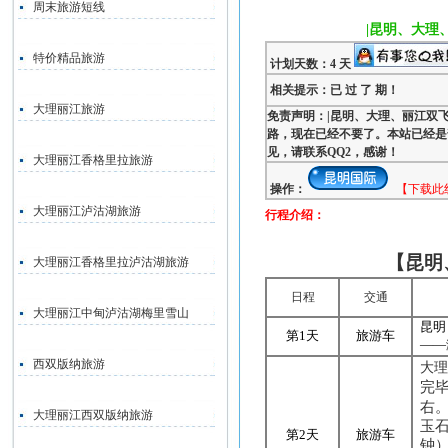
周末旅游短线
|昆明、大理
特价精品旅游
计划天数：4 天
相关提示：已 过 了 期！
大理丽江旅游
免责声明：|昆明、大理、丽江双飞
路，现在已经不要了。本站已经是
见，请联系QQ2，感谢！
大理丽江香格里拉旅游
操作：
【下载此
大理丽江泸沽湖旅游
行程介绍：
【昆明
大理丽江香格里拉泸沽湖旅游
日程
交通
大理丽江中甸泸沽湖梅里雪山
昆明
第
1
天
旅游车
——
西双版纳旅游
大
完
右
大理丽江西双版纳旅游
玉
第
2
天
旅游车
钟