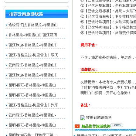
②【已含住宿标准】: 入住酒店双
③【已含用餐标准】: 全程标准团队
④【已含交通标准】: 昆明→大理
推荐云南旅游线路
⑤【已含导游服务】: 专职挂牌地
⑥【已含特殊项目】: 大理洱海游船
途经丽江|去香格里拉-梅里雪山
⑦【已含特殊项目】: 专车接送机场
⑧【已含特殊项目】: 旅游责任保险
香格里拉-梅里雪山〖丽江酒店
丽江旅游-香格里拉-梅里雪山〖
费用不含：
丽江-香格里拉-梅里雪山〖双飞
不含：旅游意外伤害险，单房差，
云南丽江-香格里拉-梅里雪山〖
温馨提示：
丽江旅游-香格里拉-梅里雪山〖
友情提示：本社有专人负责机场，
昆明-丽江-香格里拉-梅里雪山
了维护消费者的利益，本社实行合
明明白白消费，开开心心旅游！
昆明-丽江-香格里拉-梅里雪山
丽江-香格里拉-梅里雪山〖汽车
备注：
云南丽江-香格里拉-梅里雪山-
转播到腾讯微博
昆明-丽江-香格里拉-梅里雪山
精品推荐旅游线路
昆明旅游|石林一日游|天下第一