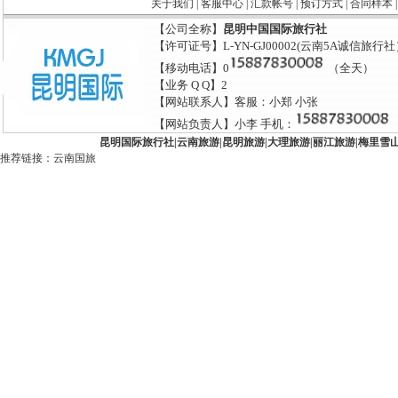
关于我们
|
客服中心
|
汇款帐号
|
预订方式
|
合同样本
【公司全称】
昆明中国国际旅行社
【许可证号】L-YN-GJ00002(云南5A诚信旅行
【移动电话】0
（全天）
【业务 Q Q】2
【网站联系人】客服：小郑 小张
【网站负责人】小李 手机：
昆明国际旅行社
|
云南旅游
|
昆明旅游
|
大理旅游
|
丽江旅游
|
梅里雪
推荐链接：
云南国旅