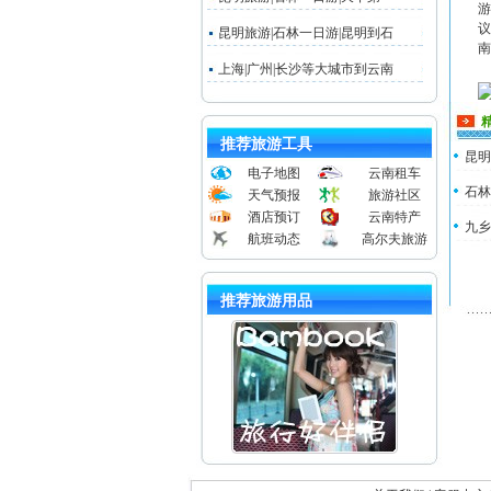
游
议
昆明旅游|石林一日游|昆明到石
南
上海|广州|长沙等大城市到云南
推荐旅游工具
昆明
电子地图
云南租车
石林
天气预报
旅游社区
酒店预订
云南特产
九乡
航班动态
高尔夫旅游
推荐旅游用品