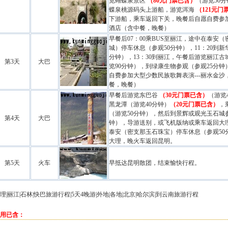
览蝴蝶泉景区
（80元门票已含）
（游览50分
蝶泉桃源码头上游船，游览洱海
（121元门
下游船，乘车返回下关，晚餐后自愿自费参
酒店
（含中餐，晚餐）
早餐后07：00乘BUS至丽江，途中在泰安
城）停车休息（参观50分钟），11：20到新
分钟），13：30到丽江，午餐后游览丽江
第3天
大巴
览90分钟），到绿康生物参观（参观25分
自费参加大型少数民族歌舞表演---丽水金沙
餐，晚餐）
早餐后游览东巴谷
（30元门票已含）
（游览
黑龙潭（游览40分钟）
（20元门票已含）
，
（游览50分钟），然后到景辉或观光玉石城参
第4天
大巴
钟），导游送别，或飞机版纳或乘车返回
大
泰安（密支那玉石珠宝）停车休息（参观50分
大理
，晚火车返回昆明。
第5天
火车
早抵达昆明散团，结束愉快行程。
理
|丽江|石林|快巴旅游行程|5天4晚游|外地|各地|北京|哈尔滨|到云南旅游行程
用已含：