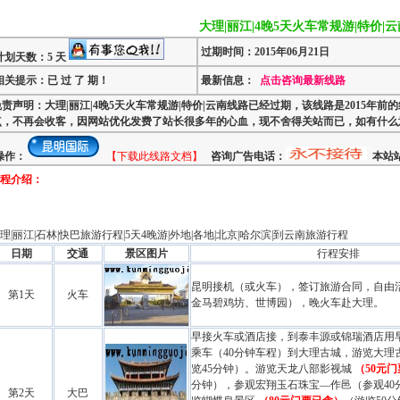
大理|丽江|4晚5天火车常规游|特价|云
过期时间：2015年06月21日
计划天数：5 天
相关提示：已 过 了 期！
最新信息：
点击咨询最新线路
免责声明：大理|丽江|4晚5天火车常规游|特价|云南线路已经过期，该线路是2015年
点，不再会收客，因网站优化发费了站长很多年的心血，现不舍得关站而已，如有什么
操作：
【下载此线路文档】
咨询广告电话：
本站站
程介绍：
理
|丽江|石林|快巴旅游行程|5天4晚游|外地|各地|北京|哈尔滨|到云南旅游行程
日期
交通
景区图片
行程安排
昆明接机（或火车），签订旅游合同，自由
第1天
火车
金马碧鸡坊、世博园），晚火车赴
大理
。
早接火车或
酒店
接，到泰丰源或锦瑞
酒店
用
乘车（40分钟车程）到
大理
古城，游览
大理
览45分钟）。游览天龙八部影视城
（50元
分钟），参观宏翔玉石珠宝—作邑（参观40
第2天
大巴