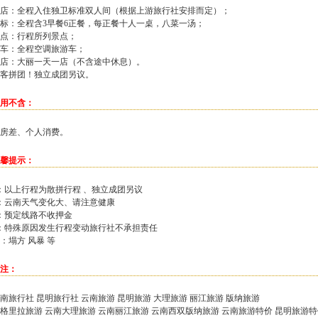
店：全程入住独卫标准双人间（根据上游旅行社安排而定）；
标：全程含3早餐6正餐，每正餐十人一桌，八菜一汤；
点：行程所列景点；
车：全程空调旅游车；
店：大丽一天一店（不含途中休息）。
客拼团！独立成团另议。
用不含：
房差、个人消费。
馨提示：
：以上行程为散拼行程 、独立成团另议
：云南天气变化大、请注意健康
：预定线路不收押金
：特殊原因发生行程变动旅行社不承担责任
：塌方 风暴 等
注：
南旅行社 昆明旅行社 云南旅游 昆明旅游 大理旅游 丽江旅游 版纳旅游
格里拉旅游 云南大理旅游 云南丽江旅游 云南西双版纳旅游 云南旅游特价 昆明旅游