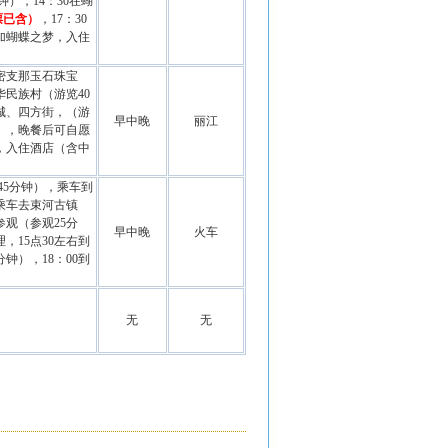
钟），14：30在蝴
票已含）
，17：30
加蝴蝶之梦，入住
（密支那玉石珠宝
华
民族村
（游览40
古城、四方街，（游
早中晚
丽江
钟），晚餐后可自愿
，入住
酒店
（含中
45分钟），乘车到
乘车去束河古镇
观（参观25分
早中晚
火车
理
，15点30左右到
钟），18：00到
无
无