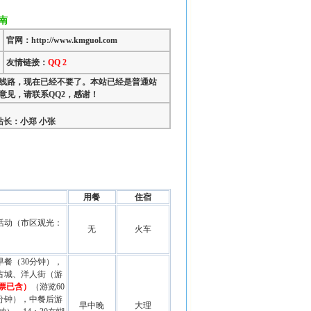
南
官网：http://www.kmguol.com
友情链接：
QQ 2
前的线路，现在已经不要了。本站已经是普通站
意见，请联系QQ2，感谢！
长：小郑 小张
用餐
住宿
活动（市区观光：
无
火车
早餐（30分钟），
古城、洋人街（游
门票已含）
（游览60
分钟），中餐后游
早中晚
大理