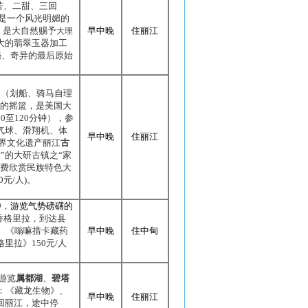
苦、二甜、三回
是一个风光明媚的
，是大自然赐予
早中晚
住丽江
大理
大的翡翠玉器加工
秘、奇异的最后原始
）（划船、骑马自理
的摇篮，是美国大
90
至
120
分钟），参
气球、滑翔机、体
早中晚
住丽江
界文化遗产丽江
古
”的大研古镇之“家
自费欣赏民族特色大
0
元
/
人
)
。
钟，
游览气势磅礴的
香格里拉，到达县
、《嗡嘛措卡藏药
早中晚
住中甸
格里拉》
150
元
/
人
游览
属都湖
、
碧塔
：《藏龙生物》、
早中晚
住丽江
回丽江，途中停