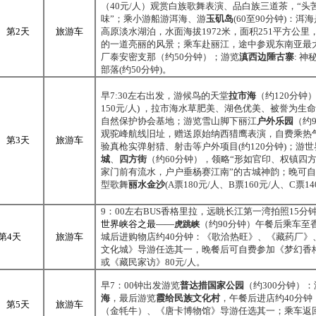
（
40
元
/
人）观赏白族歌舞表演、品白族三道茶，“头
味”；乘小游船游洱海、游
玉矶岛
(60
至
90
分钟
)
：洱海
第
2
天
旅游车
高原淡水湖泊，水面海拔
1972
米
，面积
251
平方公里
的一道亮丽的风景；乘车赴丽江，途中参观东南亚最
厂泰安密支那（约
50
分钟）；游览
滇西边陲古寨
:
神
部落
(
约
50
分钟
)
。
早
7:30
左右出发，游候鸟的天堂
拉市海
（约
120
分钟
150
元
/
人
)
，拉市海水草肥美、湖色优美、被誉为生命
自然保护协会基地；游览雪山脚下丽江
户外乐园
（约
观驼峰航线旧址，赠送原始纳西猎鹰表演，自费乘热
第
3
天
旅游车
验真枪实弹射猎、射击等户外项目
(
约
120
分钟
)
；游世
城
、
四方街
（约
60
分钟），领略“形如官印、权镇四方
家门前有流水，户户垂杨赛江南”的古城神韵；晚可
型歌舞
丽水金沙
(A
票
180
元
/
人、
B
票
160
元
/
人、
C
票
14
9
：
00
左右
BUS
香格里拉，远眺长江第一湾拍照
15
分
世界峡谷之最——
（约
90
分钟）午餐后乘车至
虎跳峡
第
4
天
旅游车
城后进购物店约
40
分钟：《歌洽热旺》、《藏药厂》
文化城》导游任选其一，晚餐后可自费参加《梦幻香
或《藏民家访》
80
元
/
人。
早
7
：
00
钟出发游览
普达措国家公园
（约
300
分钟）：
海
，最后游览
霞给民族文化村
，午餐后进店约
40
分钟
第
5
天
旅游车
（金牦牛）、《唐卡博物馆》导游任选其一；乘车返