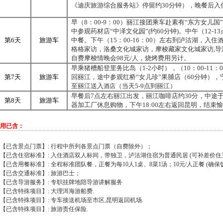
《迪庆旅游综合服务站》停留约
30
分钟），晚餐后入
早（
8
：
00-9
：
00
）丽江接团乘车赴素有“东方女儿国
中参观药材店“中泽文化园”
(
约
60
分钟
)
。中午（
12-13
第
6
天
旅游车
中餐。下午（
15
：
00-16
：
00
）左右到泸沽湖，入住
格格家访，洛桑文化城家访，摩梭藏家文化城家访
,
导
自费摩梭情晚会
98
元
/
人，烧烤费用另计。
早乘猪槽船登里务比岛（
1-2
小时），（
10
：
00-11
：
0
第
7
天
旅游车
回丽江，途中参观红桥“女儿珍”果脯店（
60
分钟），
至丽江送入
（当天
5-9
点到丽江）
酒店
早餐后
7
点左右丽江出发，
丽江咖啡店约
30
分，
中途
第
8
天
旅游车
器加工厂休息购物，下午
18:00
左右返回昆明，结束愉
用已含：
【已含景点门票】: 行程中所列各景点门票（自费除外）；
【已含住宿标准】: 入住酒店双人标间，带独卫，泸沽湖住宿为普通民居 (可补差价住
【已含用餐标准】: 全程标准团队餐，正餐为每10人1桌、8菜1汤；10元/人正餐 (确保
【已含交通标准】: 旅游巴士；
【已含导游服务】: 专职挂牌地陪导游讲解服务
【已含特殊项目】: 大理洱海游船费.
【已含特殊项目】: 专车接送机场至市区,昆明返回机场.
【已含特殊项目】: 旅游责任保险.