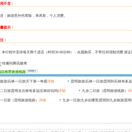
用不含：
含：旅游意外伤害险，单房差，个人消费。
馨提示：
注：
: 本行程中安排每天两个进店（时间30-60分钟），自愿购买，不带任何强制消费.保
转播到腾讯微博
精品推荐旅游线路
旅游|石林一日游|天下第一奇观
详细
昆明旅游|石林一日游|昆明到石林有多远
二日游|昆明去石林有多远|石林好玩吗|
详细
九乡二日游（昆明旅游线路）
详
一日游（昆明旅游线路）
详细
九乡一日游|九乡在哪里|昆明到九乡旅游|昆明