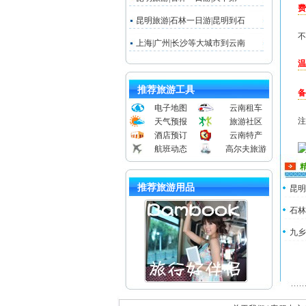
费
昆明旅游|石林一日游|昆明到石
不
上海|广州|长沙等大城市到云南
温
推荐旅游工具
备
电子地图
云南租车
注
天气预报
旅游社区
酒店预订
云南特产
航班动态
高尔夫旅游
推荐旅游用品
昆明
石林
九乡