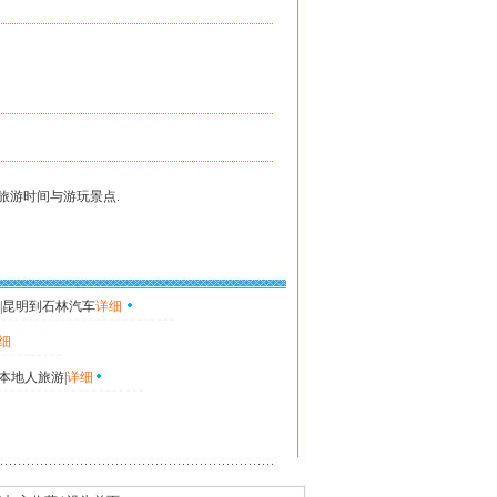
证旅游时间与游玩景点.
|昆明到石林汽车
详细
细
本地人旅游|
详细