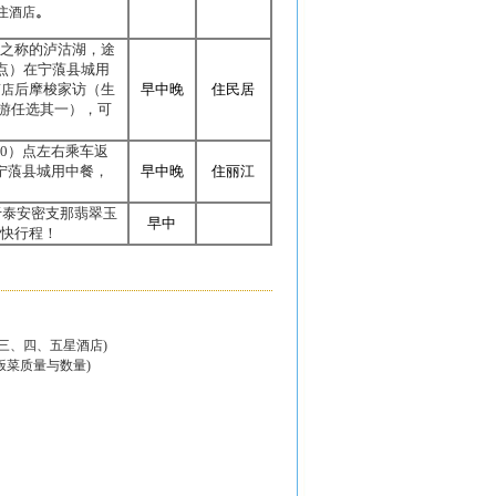
住
。
酒店
”之称的泸沽湖，途
点）在宁蒗县城用
后摩梭家访（生
早中晚
住民居
酒店
游任选其一），可
0
）点左右乘车返
宁蒗县城用中餐，
早中晚
住丽江
于泰安密支那翡翠玉
早中
快行程！
三、四、五星酒店)
饭菜质量与数量)