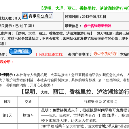
【昆明、大理、丽江、香格里拉、泸沽湖旅游行程】
过期时间：2015年06月21日
计划天数：8 天
相关提示：已 过 了 期！
最新信息：
点击咨询最新线路
免责声明：【昆明、大理、丽江、香格里拉、泸沽湖旅游行程】 （8天7晚游）线路已经
要了。本站已经是普通站点，不再会收客，因网站优化发费了站长很多年的心血，现不
感谢！
操作：
【下载此线路文档】
咨询广告电话：
本站站
程介绍：
友情提示：
本社有专人负责机场，火车站接送！您只要提前电话告知我们您的姓名、
为了维护消费者的利益，本社实行合同制旅游，具体的服务标准（如：住宿等级、餐
识！明明白白消费，开开心心旅游！
【昆明、
、丽江、香格里拉、泸沽湖旅游
大理
日程
交通
行程安排
及
游览
景点
昆明：
免费接机或火车，根据抵昆时间早晚可免费提
第
1
天
旅游车
——
、
、世愽园等
（门票自理）。
晚
19
滇池
民族村
景点
楼下乘车赴
，到达后入住
。
大理
酒店
7
时早餐后乘车至
古城，游
古城
,
洋人街
(
游览
大理
大理