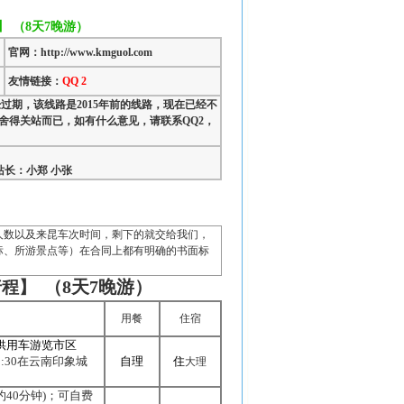
 （8天7晚游）
官网：http://www.kmguol.com
友情链接：
QQ 2
过期，该线路是2015年前的线路，现在已经不
舍得关站而已，如有什么意见，请联系QQ2，
长：小郑 小张
人数以及来昆车次时间，剩下的就交给我们，
标、所游
景点
等）在合同上都有明确的书面标
（
8
天
7
晚游）
行程
】
用餐
住宿
供用车游览市区
:30
在云南印象城
自理
住
大理
约
40
分钟
)
；可自费