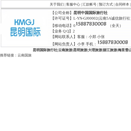
关于我们
|
客服中心
|
汇款帐号
|
预订方式
|
合同样本
【公司全称】
昆明中国国际旅行社
【许可证号】L-YN-GJ00002(云南5A诚信旅行
【移动电话】0
（全天）
【业务 Q Q】2
【网站联系人】客服：小郑 小张
【网站负责人】小李 手机：
昆明国际旅行社
|
云南旅游
|
昆明旅游
|
大理旅游
|
丽江旅游
|
梅里雪
推荐链接：
云南国旅