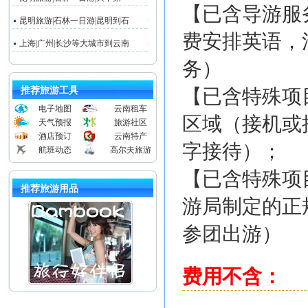
【已含导游服
昆明旅游|石林一日游|昆明到石
费安排英语，
上海|广州|长沙等大城市到云南
务）
推荐旅游工具
【已含特殊项
电子地图
云南租车
区域（接机或
天气预报
旅游社区
酒店预订
云南特产
字接待）；
航班动态
高尔夫旅游
【已含特殊项
推荐旅游用品
游局制定的正
参团出游）
费用不含：