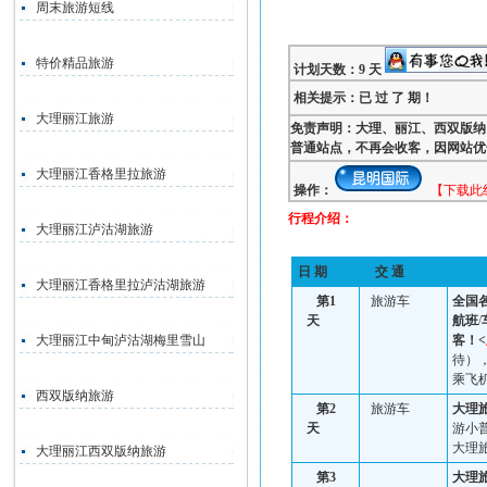
周末旅游短线
特价精品旅游
计划天数：9 天
相关提示：已 过 了 期！
大理丽江旅游
免责声明：大理、丽江、西双版纳
普通站点，不再会收客，因网站优
大理丽江香格里拉旅游
操作：
【下载此
行程介绍：
大理丽江泸沽湖旅游
日 期
交 通
大理丽江香格里拉泸沽湖旅游
第
1
旅游车
全国
天
航班
/
大理丽江中甸泸沽湖梅里雪山
客！<
待）
乘飞
西双版纳旅游
第
2
旅游车
大理
天
游小
大理
大理丽江西双版纳旅游
第
3
大理