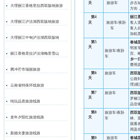
天
旅游车
步古
大理丽江香格里拉西双版纳旅游
方街
第
4
丽江
大理丽江泸沽湖西双版纳旅游
天
旅游车
/
夜卧
客人
车
客人
加机
大理丽江中甸泸沽湖西双版纳
第
5
春城
天
明
发
旅游车
/
夜卧
丽江香格里拉泸沽湖梅里雪山
宫、
车
乡一
费用
腾冲芒市瑞丽旅游
第
6
旅游车
西双
天
公路
理
)
观
云南省特殊环线旅游
第
7
旅游车
西双
天
罗梭
纯玩品质旅游线路
品尝
第
8
旅游车
/
夜卧
西双
老年夕阳红旅游线路
天
车
林、
观看
用及
新婚夫妻旅游线路
第
9
旅游车
春城