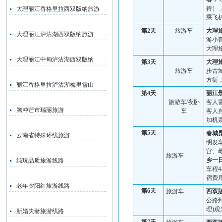
待）
大理丽江香格里拉西双版纳旅游
乘飞
第
2
天
旅游车
大理
大理丽江泸沽湖西双版纳旅游
游小
大理
大理丽江中甸泸沽湖西双版纳
第
3
天
大理
旅游车
步古
方街
丽江香格里拉泸沽湖梅里雪山
第
4
天
丽江
旅游车
/
夜卧
客人
腾冲芒市瑞丽旅游
车
客人
加机
第
5
天
春城
云南省特殊环线旅游
明
发
宫、
旅游车
乡一
纯玩品质旅游线路
车程
4
宿费
老年夕阳红旅游线路
第
6
天
旅游车
西双
公路
理
)
观
新婚夫妻旅游线路