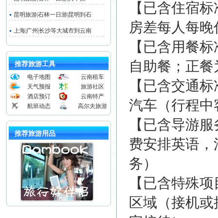
【已含住宿标
昆明旅游|石林一日游|昆明到石
房差每人每晚住
上海|广州|长沙等大城市到云南
【已含用餐标
自助餐；正餐为
推荐旅游工具
电子地图
云南租车
【已含交通标
天气预报
旅游社区
酒店预订
云南特产
汽车（行程中
航班动态
高尔夫旅游
【已含导游服
推荐旅游用品
费安排英语，
务）
【已含特殊项
区域（接机或