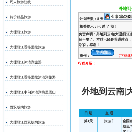
周末旅游短线
外地到
特价精品旅游
计划天数：8 天
相关提示：已 过 了 期！
大理丽江旅游
免责声明：外地到云南|大理|丽江
经不要了。本站已经是普通站点，
QQ2，感谢！
大理丽江香格里拉旅游
操作：
【下载此
大理丽江泸沽湖旅游
行程介绍：
大理丽江香格里拉泸沽湖旅游
外地到云南|
大理丽江中甸泸沽湖梅里雪山
西双版纳旅游
日 期
交 通
第
1
天
旅游车
全国
大理丽江西双版纳旅游
航班
/
客！<