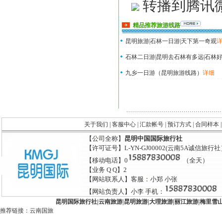
转播到腾讯
精品推荐旅游线路
昆明旅游|石林一日游|天下第一奇观
石林二日游|昆明去石林有多远|石林好
九乡一日游（昆明旅游线路）
详细
关于我们
|
客服中心
|
汇款帐号
|
预订方式
|
合同样本
【公司全称】
昆明中国国际旅行社
【许可证号】L-YN-GJ00002(云南5A诚信旅行
【移动电话】0
（全天）
【业务 Q Q】2
【网站联系人】客服：小郑 小张
【网站负责人】小李 手机：
昆明国际旅行社
|
云南旅游
|
昆明旅游
|
大理旅游
|
丽江旅游
|
梅里雪
推荐链接：
云南国旅