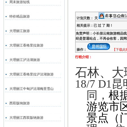
周末旅游短线
特价精品旅游
计划天数： 天
相关提示：已 过 了 期！
大理丽江旅游
免责声明：小长假云南旅游精品线
经是普通站点，不再会收客，因网
大理丽江香格里拉旅游
操作：
【下载此
行程介绍：
大理丽江泸沽湖旅游
石林、大
大理丽江香格里拉泸沽湖旅游
18/7 D1
昆
大理丽江中甸泸沽湖梅里雪山
同，
根
游览市
西双版纳旅游
景点（
大理丽江西双版纳旅游