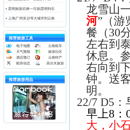
龙雪山一
昆明旅游|石林一日游|昆明到石
河
”（游
上海|广州|长沙等大城市到云南
餐（
30
推荐旅游工具
左右到
电子地图
云南租车
休息。
天气预报
旅游社区
酒店预订
云南特产
右向到
航班动态
高尔夫旅游
钟。送
推荐旅游用品
明。
22/7 D5
：
早上
8
：
大，小