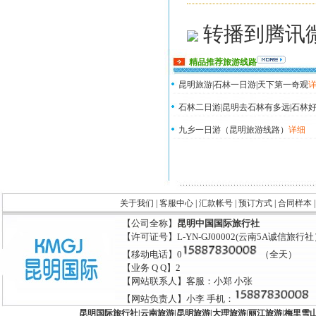
转播到腾讯
精品推荐旅游线路
昆明旅游|石林一日游|天下第一奇观
石林二日游|昆明去石林有多远|石林好
九乡一日游（昆明旅游线路）
详细
关于我们
|
客服中心
|
汇款帐号
|
预订方式
|
合同样本
【公司全称】
昆明中国国际旅行社
【许可证号】L-YN-GJ00002(云南5A诚信旅行
【移动电话】0
（全天）
【业务 Q Q】2
【网站联系人】客服：小郑 小张
【网站负责人】小李 手机：
昆明国际旅行社
|
云南旅游
|
昆明旅游
|
大理旅游
|
丽江旅游
|
梅里雪