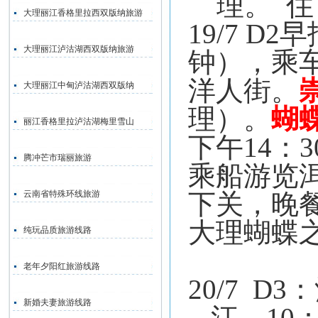
理。
住
大理丽江香格里拉西双版纳旅游
19/7 D2
早
大理丽江泸沽湖西双版纳旅游
钟），乘
洋人街。
大理丽江中甸泸沽湖西双版纳
理）。
蝴
丽江香格里拉泸沽湖梅里雪山
下午
14
：
3
腾冲芒市瑞丽旅游
乘船游览
云南省特殊环线旅游
下关，晚
大理蝴蝶
纯玩品质旅游线路
老年夕阳红旅游线路
20/7
D3
：
新婚夫妻旅游线路
江，
10