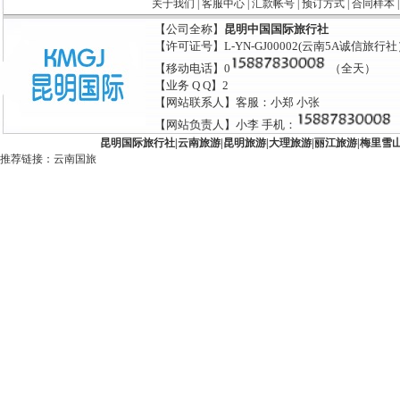
关于我们
|
客服中心
|
汇款帐号
|
预订方式
|
合同样本
【公司全称】
昆明中国国际旅行社
【许可证号】L-YN-GJ00002(云南5A诚信旅行
【移动电话】0
（全天）
【业务 Q Q】2
【网站联系人】客服：小郑 小张
【网站负责人】小李 手机：
昆明国际旅行社
|
云南旅游
|
昆明旅游
|
大理旅游
|
丽江旅游
|
梅里雪
推荐链接：
云南国旅