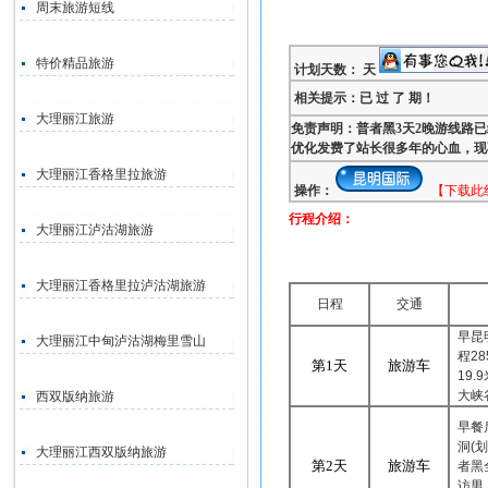
周末旅游短线
特价精品旅游
计划天数： 天
相关提示：已 过 了 期！
大理丽江旅游
免责声明：普者黑3天2晚游线路
优化发费了站长很多年的心血，现
大理丽江香格里拉旅游
操作：
【下载此
行程介绍：
大理丽江泸沽湖旅游
大理丽江香格里拉泸沽湖旅游
日程
交通
早昆
大理丽江中甸泸沽湖梅里雪山
程
28
第
1
天
旅游车
19.9
大峡
西双版纳旅游
早餐
洞
(
大理丽江西双版纳旅游
第
2
天
旅游车
者黑
访男