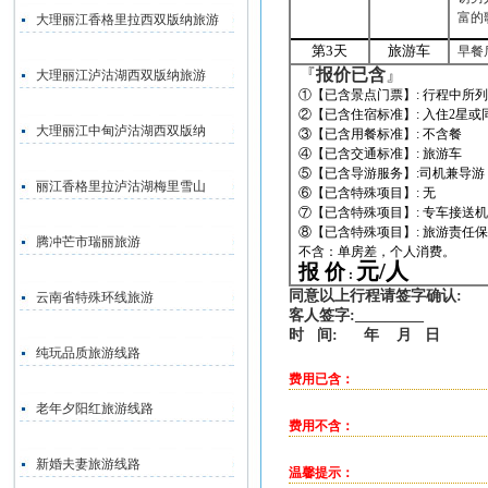
富的
大理丽江香格里拉西双版纳旅游
第
3
天
旅游车
早餐
『
报价已含
』
大理丽江泸沽湖西双版纳旅游
①【已含景点门票】
:
行程中所
②【已含住宿标准】
:
入住
2
星或
大理丽江中甸泸沽湖西双版纳
③【已含用餐标准】
:
不含餐
④【已含交通标准】
:
旅游车
⑤【已含导游服务】
:
司机兼导游
丽江香格里拉泸沽湖梅里雪山
⑥【已含特殊项目】
:
无
⑦【已含特殊项目】
:
专车接送
⑧【已含特殊项目】
:
旅游责任
腾冲芒市瑞丽旅游
不含：单房差，个人消费。
元
/
人
报 价
:
同意以上行程请签字确认
:
云南省特殊环线旅游
客人签字
:_________
时
间
:
年
月
日
纯玩品质旅游线路
费用已含：
老年夕阳红旅游线路
费用不含：
新婚夫妻旅游线路
温馨提示：