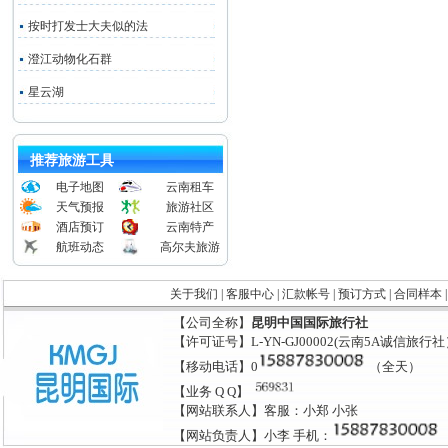
按时打发士大夫似的法
澄江动物化石群
星云湖
推荐旅游工具
电子地图
云南租车
天气预报
旅游社区
酒店预订
云南特产
航班动态
高尔夫旅游
关于我们
|
客服中心
|
汇款帐号
|
预订方式
|
合同样本
【公司全称】
昆明中国国际旅行社
【许可证号】L-YN-GJ00002(云南5A诚信旅行
【移动电话】0
（全天）
【业务 Q Q】
【网站联系人】客服：小郑 小张
【网站负责人】小李 手机：