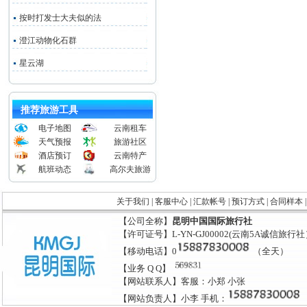
按时打发士大夫似的法
澄江动物化石群
星云湖
推荐旅游工具
电子地图
云南租车
天气预报
旅游社区
酒店预订
云南特产
航班动态
高尔夫旅游
关于我们
|
客服中心
|
汇款帐号
|
预订方式
|
合同样本
【公司全称】
昆明中国国际旅行社
【许可证号】L-YN-GJ00002(云南5A诚信旅行
【移动电话】0
（全天）
【业务 Q Q】
【网站联系人】客服：小郑 小张
【网站负责人】小李 手机：