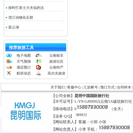
按时打发士大夫似的法
澄江动物化石群
星云湖
推荐旅游工具
电子地图
云南租车
天气预报
旅游社区
酒店预订
云南特产
航班动态
高尔夫旅游
关于我们
|
客服中心
|
汇款帐号
|
预订方式
|
合同样本
【公司全称】
昆明中国国际旅行社
【许可证号】L-YN-GJ00002(云南5A诚信旅行
【移动电话】0
（全天）
【业务 Q Q】
【网站联系人】客服：小郑 小张
【网站负责人】小李 手机：