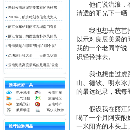
他们说流浪，在
来到云南旅游需要带着的两样东
清透的阳光下一晒
2017年，航班时刻表信息成为人
丽江火车站到丽江古城南门有多
我也想去芭芭拉
丽江古城，纳西族古朴淳风的民
以示对良辰美景的
青海湖是在哪里?青海在哪个省?
我的一个老同学说
识轻轻抹去。
昆明旅行社大全——云南昆明旅
云南海拔高度最高的是哪里?云南
我也想走过虎
山、德钦、明永冰
推荐旅游工具
的最远纪录，我每
电子地图
云南租车
天气预报
旅游社区
酒店预订
云南特产
假设我在丽江呆
航班动态
高尔夫旅游
喝了一个月阿安酸
一米阳光的木头上
推荐旅游用品