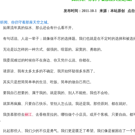
发布时间：2011-10-1 来源：本站原创 点
我听闻、你仍守着那座天空之城。
果流年真的似水、那么还会有什么看不开。
句话说、人这一辈子；就像做不尽的选择题。我们也就是在不定时的选择和被选
论是以怎样的一种方式、倔强的。喧嚣的。寂寞的、勇敢的。
委屈难过的时候你不在身边、你又凭什么说、你都在。
原谅、我有太多太多的不确定、我开始怀疑很多东西了。
实只是想简简单单的生活、吃饭。简单的做自己而已。
我自己想要的、属于我的。就是我的、别人不能抢。我也不会给。
算再疯癫、只要自己快乐。管别人怎么说。我还是我。那些原则、都在就好。
我羡慕那些去
丽江
、去香格里拉的。哪怕做个小店员。或开个客栈、只要自由。都
。
起那些人、我们少的不仅是勇气。我们更是匮乏了希望。我们像是被困在了一个牢