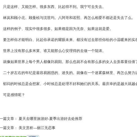
是这样、又能怎样。很多东西、比起得不到。我宁可去失去。
岚和顾小北、顾曼桢与沈世均。八阿哥和若熙、再怎么相爱不都还是失去了么。
样的例子、现实中很多很多。如果都是因为无奈、如果这就是爱。
怎样你才能明白、比起你承诺的耀眼未来、都没有过去那些你给的小温暖来的实
界上没有那么多米莱、谁又能那么心安理得的去做一个陆涛。
像如果世界上每个男人都像刘易阳。那么也就不会有那么多的女人去羡慕童佳倩
十岁左右的年纪是最容易困惑的、迷失的。就像在一个迷雾森林里、再怎么努力
闷的时候总是会想家、小时候总是处理不好和她们的关系。最庆幸的是越大就越
可是感情呢？
一篇文章：
夏天去哪里旅游好-夏季出游好去处推荐
一篇文章：
美文赏析---丽江无恋事