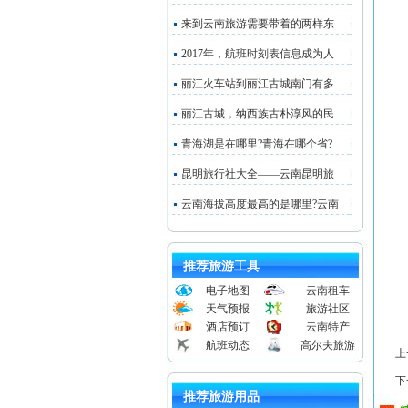
只
来到云南旅游需要带着的两样东
林
2017年，航班时刻表信息成为人
丽江火车站到丽江古城南门有多
这
丽江古城，纳西族古朴淳风的民
要
青海湖是在哪里?青海在哪个省?
世
昆明旅行社大全——云南昆明旅
就
云南海拔高度最高的是哪里?云南
二
郁
推荐旅游工具
电子地图
云南租车
天气预报
旅游社区
酒店预订
云南特产
航班动态
高尔夫旅游
上
下
推荐旅游用品