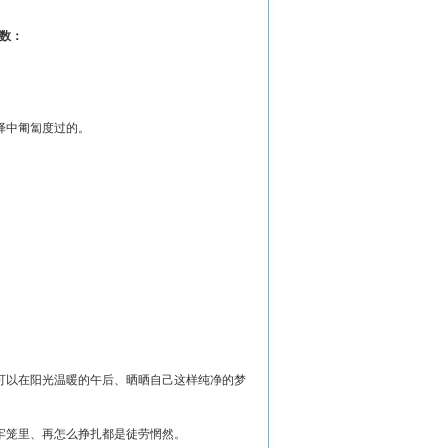
击数：
择中匍匐度过的。
可以在阳光温暖的午后、晒晒自己这样纯净的梦
笼里、再怎么挣扎都是徒劳惘然。