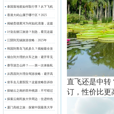
泰国落地签如何取行李？从下飞机
香港大屿山属于哪个区？2025
揭秘贵德黄河为何如此清澈，这篇
计划去丽江旅游？别急，看完这篇
江阴到无锡旅游攻略：2025年
韩国到青岛飞机多久？揭秘最全攻
烟台到大理的火车之旅：避开常见
赛导游怎么样？——第一次体验私
从西昌到大理自驾游攻略：避开高
直飞还是中转
坐车去儿童医院？这篇攻略告诉你
订，性价比更
探秘云之南的世外桃源：不可错过
探索云南民族大学周边：住进特色
厦门高校之旅：探索中国最美大学