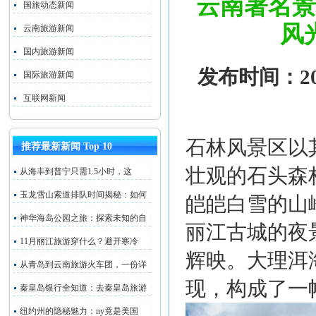
云南著名景
国旅动态新闻
风
云南旅游新闻
国内旅游新闻
发布时间：202
国际旅游新闻
互联网新闻
石林风景区以
推荐最新新闻 Top 10
壮观的石头森
从海丰到普宁只需1.5小时，这
玉龙雪山索道排队时间揭秘：如何
皑皑白雪的山
神华海岛公园之旅：探索未知的自
丽江古城的夜
11月丽江旅游穿什么？避开寒冷
辉映。大理洱
从青岛到云南旅游火车团，一份详
现，构成了一
秦皇岛银行全知道：去秦皇岛旅游
纽约州的隐秘魅力：ny竟是美国