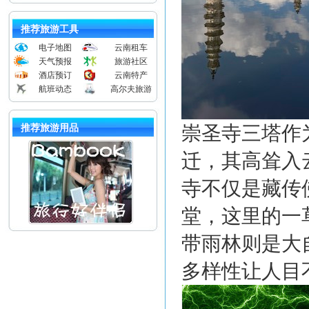
推荐旅游工具
电子地图
云南租车
天气预报
旅游社区
酒店预订
云南特产
航班动态
高尔夫旅游
崇圣寺三塔作
推荐旅游用品
迁，其高耸入
寺不仅是藏传
堂，这里的一
带雨林则是大
多样性让人目