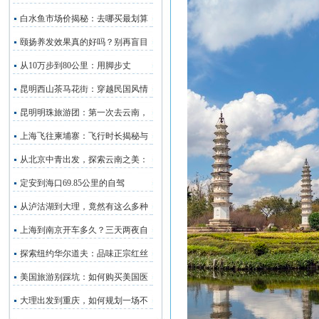
白水鱼市场价揭秘：去哪买最划算
颐扬养发效果真的好吗？别再盲目
从10万步到80公里：用脚步丈
昆明西山茶马花街：穿越民国风情
昆明明珠旅游团：第一次去云南，
上海飞往柬埔寨：飞行时长揭秘与
从北京中青出发，探索云南之美：
定安到海口69.85公里的自驾
从泸沽湖到大理，竟然有这么多种
上海到南京开车多久？三天两夜自
探索纽约华尔道夫：品味正宗红丝
美国旅游别踩坑：如何购买美国医
大理出发到重庆，如何规划一场不