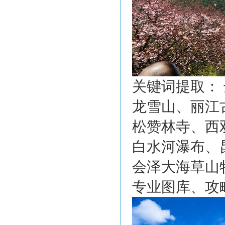
关键词提取：
龙雪山、丽江
松赞林寺、西
白水河瀑布、
会泽大海草山
专业图库、攻