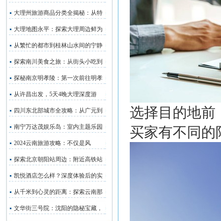
大理州旅游商品分类全揭秘：从特
大理地图永平：探索大理周边鲜为
从繁忙的都市到桂林山水间的宁静
探索南川美食之旅：从街头小吃到
探秘南京明孝陵：第一次前往明孝
从许昌出发，5天4晚大理深度游
选择目的地前
四川东北部城市全攻略：从广元到
南宁万达茂娱乐岛：室内主题乐园
买家有不同的
2024云南旅游攻略：不仅是风
探索北京朝阳站周边：附近高铁站
凯悦酒店怎么样？深度体验后的实
从千米到心灵的距离：探索云南那
文华街三号院：沈阳的隐秘宝藏，