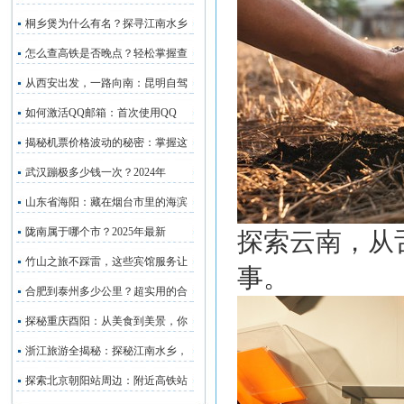
桐乡煲为什么有名？探寻江南水乡
怎么查高铁是否晚点？轻松掌握查
从西安出发，一路向南：昆明自驾
如何激活QQ邮箱：首次使用QQ
揭秘机票价格波动的秘密：掌握这
武汉蹦极多少钱一次？2024年
山东省海阳：藏在烟台市里的海滨
陇南属于哪个市？2025年最新
探索云南，从
竹山之旅不踩雷，这些宾馆服务让
事。
合肥到泰州多少公里？超实用的合
探秘重庆酉阳：从美食到美景，你
浙江旅游全揭秘：探秘江南水乡，
探索北京朝阳站周边：附近高铁站