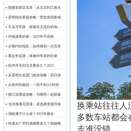
楚膳居探店实录：从北京到江南水
昆明拍全家福攻略：带您发现春城
不走寻常路，探索非主流目的地—
内地游客的香：2025年不容错
从预约到报告：如何规划一次完美
重走长征路，体验80年前的壮丽
杭州开车到北京要多久？2025
从昆明出发厦门旅游攻略：四日游
从抚州到南昌：一段不到3小时的
丽江深度游攻略：与继伟一起探索
换乘站往往人
当洱海遇见浪漫：是选择浪漫洱海
湖南属于什么省？2025年最全
多数车站都会
快递从广州到成都要多久？揭秘物
走准没错。