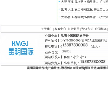
大理-丽江-香格里拉-梅里雪山-泸沽
昆明-大理-丽江-香格里拉-梅里雪山
大理-丽江-香格里拉-梅里雪山-泸沽
关于我们
|
客服中心
|
汇款帐号
|
预订方式
|
合同样本
【公司全称】
昆明中国国际旅行社
【许可证号】L-YN-GJ00002(云南5A诚信旅行
【移动电话】0
（全天）
【业务 Q Q】
【网站联系人】客服：小郑 小张
【网站负责人】小李 手机：
昆明国际旅行社
|
云南旅游
|
昆明旅游
|
大理旅游
|
丽江旅游
|
梅里雪