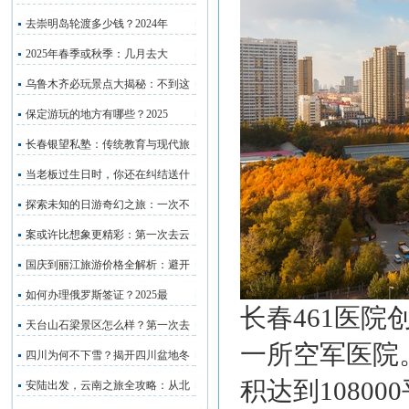
去崇明岛轮渡多少钱？2024年
2025年春季或秋季：几月去大
乌鲁木齐必玩景点大揭秘：不到这
保定游玩的地方有哪些？2025
长春银望私塾：传统教育与现代旅
当老板过生日时，你还在纠结送什
探索未知的日游奇幻之旅：一次不
案或许比想象更精彩：第一次去云
国庆到丽江旅游价格全解析：避开
如何办理俄罗斯签证？2025最
长春461医院
天台山石梁景区怎么样？第一次去
一所空军医院
四川为何不下雪？揭开四川盆地冬
积达到1080
安陆出发，云南之旅全攻略：从北