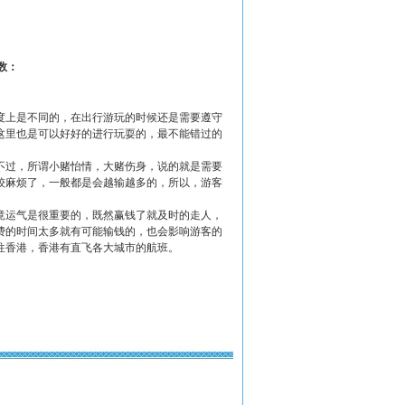
数：
度上是不同的，在出行游玩的时候还是需要遵守
这里也是可以好好的进行玩耍的，最不能错过的
不过，所谓小赌怡情，大赌伤身，说的就是需要
较麻烦了，一般都是会越输越多的，所以，游客
竟运气是很重要的，既然赢钱了就及时的走人，
费的时间太多就有可能输钱的，也会影响游客的
往香港，香港有直飞各大城市的航班。