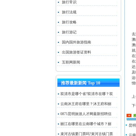
旅行常识
旅行法规
旅行攻略
旅行游记
去
澳
国内国外旅游指南
澳
就
出国旅游签证资料
在
在
互联网新闻
还
及
这
推荐最新新闻 Top 10
情
双清市是哪个省?双清市在哪？双
上
云南沐王府在哪里？沐王府和丽
下
0871昆明旅游人才网最新招聘信
丽江在哪里在云南哪个城市？丽
昆明
束河古镇要门票吗?束河古镇门票
云南