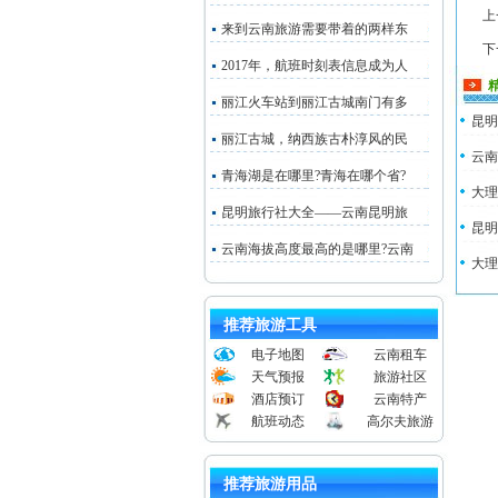
上
来到云南旅游需要带着的两样东
下
2017年，航班时刻表信息成为人
丽江火车站到丽江古城南门有多
昆明
丽江古城，纳西族古朴淳风的民
云南
青海湖是在哪里?青海在哪个省?
大理
昆明旅行社大全——云南昆明旅
昆明
云南海拔高度最高的是哪里?云南
大理
推荐旅游工具
电子地图
云南租车
天气预报
旅游社区
酒店预订
云南特产
航班动态
高尔夫旅游
推荐旅游用品