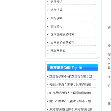
旅行常识
旅行法规
旅行攻略
旅行游记
感
国内国外旅游指南
在
葛
出国旅游签证资料
社
比
互联网新闻
你
友
水
推荐最新新闻 Top 10
风
常
双清市是哪个省?双清市在哪？双
抑
刚
云南沐王府在哪里？沐王府和丽
们
搭
0871昆明旅游人才网最新招聘信
人
我
丽江在哪里在云南哪个城市？丽
服
束河古镇要门票吗?束河古镇门票