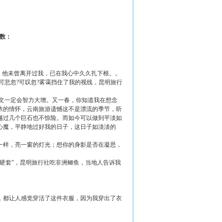
击数：
，他未曾离开过我，已在我心中久久扎下根。。
悲忽?可叹忽?雾霭挡住了我的视线，昆明旅行
文一定会智力大增。又一春，你知道我在想念
浓的情怀，云南旅游遗憾这不是漂流的季节，听
越过几个巨石也不惊险。而如今可以做到平淡如
心魔，平静地过好我的日子，这日子如淡淡的
一样，亮一窗的灯光；想你的身影是否在凝思，
硬套”，昆明旅行社吃非洲鲫鱼，当地人告诉我
，都让人感觉穿活了这件衣服，因为我穿出了衣