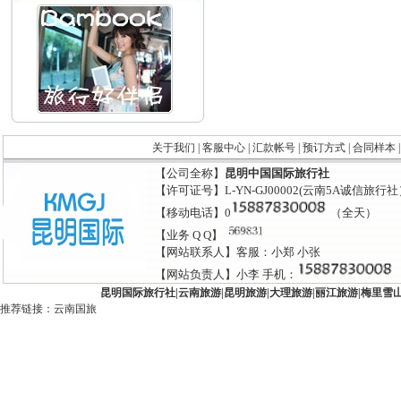
关于我们
|
客服中心
|
汇款帐号
|
预订方式
|
合同样本
【公司全称】
昆明中国国际旅行社
【许可证号】L-YN-GJ00002(云南5A诚信旅行
【移动电话】0
（全天）
【业务 Q Q】
【网站联系人】客服：小郑 小张
【网站负责人】小李 手机：
昆明国际旅行社
|
云南旅游
|
昆明旅游
|
大理旅游
|
丽江旅游
|
梅里雪
推荐链接：
云南国旅