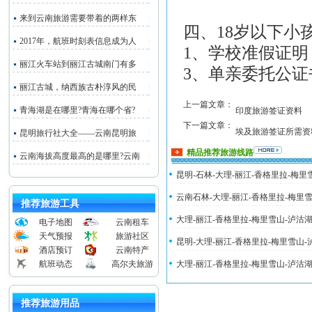
来到云南旅游需要带着的两样东
四、18岁以下小
2017年，航班时刻表信息成为人
1、学校准假
丽江火车站到丽江古城南门有多
3、单亲委托公证
丽江古城，纳西族古朴淳风的民
上一篇文章：
青海湖是在哪里?青海在哪个省?
印度旅游签证资料
下一篇文章：
埃及旅游签证所需资
昆明旅行社大全——云南昆明旅
精品推荐旅游线路
云南海拔高度最高的是哪里?云南
昆明-石林-大理-丽江-香格里拉-梅
云南石林-大理-丽江-香格里拉-梅里
推荐旅游工具
大理-丽江-香格里拉-梅里雪山-泸沽
电子地图
云南租车
天气预报
旅游社区
昆明-大理-丽江-香格里拉-梅里雪山
酒店预订
云南特产
航班动态
高尔夫旅游
大理-丽江-香格里拉-梅里雪山-泸沽
推荐旅游用品